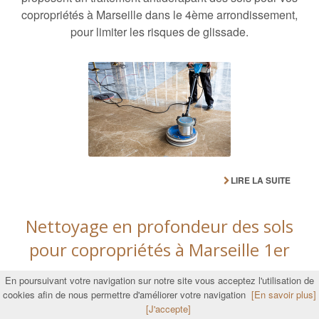
copropriétés à Marseille dans le 4ème arrondissement,
pour limiter les risques de glissade.
LIRE LA SUITE
Nettoyage en profondeur des sols
pour copropriétés à Marseille 1er
En poursuivant votre navigation sur notre site vous acceptez l'utilisation de
L’entretien des sols est essentiel pour garantir la
cookies afin de nous permettre d'améliorer votre navigation
[En savoir plus]
propreté des espaces communs. Marie-Eugénie
[J'accepte]
propose un nettoyage en profondeur des sols pour