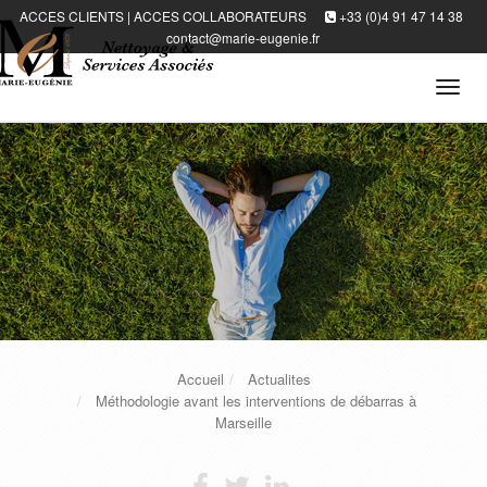
ACCES CLIENTS
|
ACCES COLLABORATEURS
+33 (0)4 91 47 14 38
contact@marie-eugenie.fr
Tog
navi
Accueil
Actualites
Méthodologie avant les interventions de débarras à
Marseille