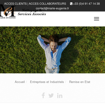
ACCES CLIENTS
|
ACCES COLLABORATEURS
+33 (0)4 91 47 14 38
contact@marie-eugenie.fr
Tog
navi
Accueil
Entreprises et Industriels
Remise en Etat