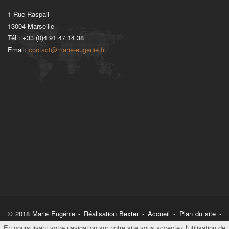
1 Rue Raspail
13004
Marseille
Tél :
+33 (0)4 91 47 14 38
Email:
contact@marie-eugenie.fr
© 2018 Marie Eugénie -
Réalisation Bexter
-
Accueil
-
Plan du site
-
Mentions légales
En poursuivant votre navigation sur notre site vous acceptez l'utilisation de