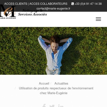
ACCES CLIENTS
|
ACCES COLLABORATEURS
+33 (0)4 91 47 14 38
contact@marie-eugenie.fr
Tog
navi
Accueil
Actualites
Utilisation de produits respectueux de l'environnement
chez Marie-Eugénie