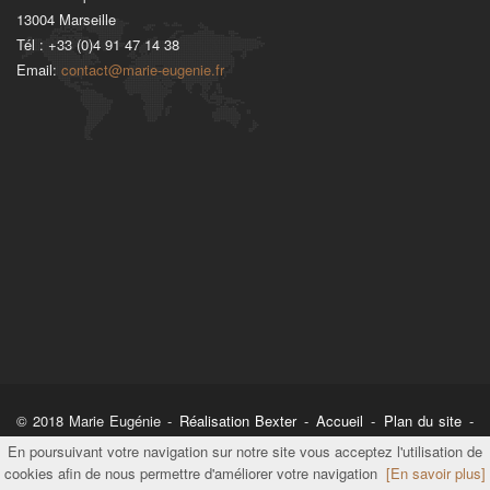
13004
Marseille
Tél :
+33 (0)4 91 47 14 38
Email:
contact@marie-eugenie.fr
© 2018 Marie Eugénie -
Réalisation Bexter
-
Accueil
-
Plan du site
-
Mentions légales
En poursuivant votre navigation sur notre site vous acceptez l'utilisation de
cookies afin de nous permettre d'améliorer votre navigation
[En savoir plus]