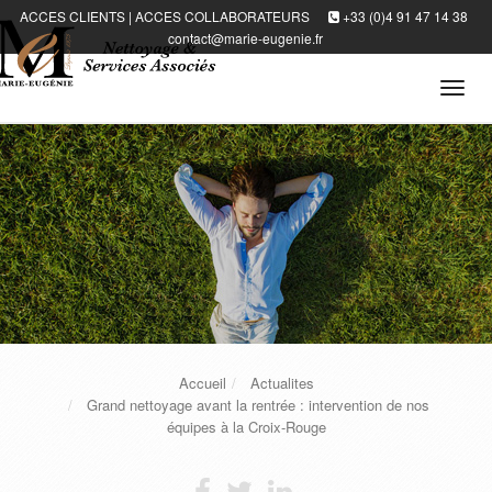
ACCES CLIENTS
|
ACCES COLLABORATEURS
+33 (0)4 91 47 14 38
contact@marie-eugenie.fr
Tog
navi
Accueil
Actualites
Grand nettoyage avant la rentrée : intervention de nos
équipes à la Croix-Rouge