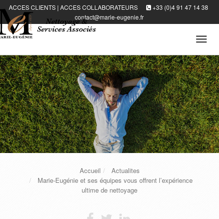
ACCES CLIENTS
|
ACCES COLLABORATEURS
+33 (0)4 91 47 14 38
contact@marie-eugenie.fr
Tog
navi
Accueil
Actualites
Marie-Eugénie et ses équipes vous offrent l’expérience
ultime de nettoyage