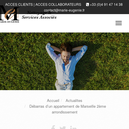
ACCES CLIENTS
|
ACCES COLLABORATEURS
+33 (0)4 91 47 14 38
contact@marie-eugenie.fr
Tog
navi
Accueil
Actualites
Débarras d’un appartement de Marseille 2ème
arrondissement