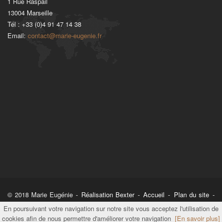
1 Rue Raspail
13004
Marseille
Tél :
+33 (0)4 91 47 14 38
Email:
contact@marie-eugenie.fr
© 2018 Marie Eugénie -
Réalisation Bexter
-
Accueil
-
Plan du site
-
Mentions légales
En poursuivant votre navigation sur notre site vous acceptez l'utilisation de
cookies afin de nous permettre d'améliorer votre navigation
[En savoir plus]