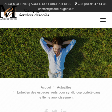
ACCES CLIENTS
|
ACCES COLLABORATEURS
+33 (0)4 91 47 14 38
contact@marie-eugenie.fr
Tog
navi
Accueil
Actualites
Entretien des espaces verts pour syndic copropriété dans
le 8ème arrondissement