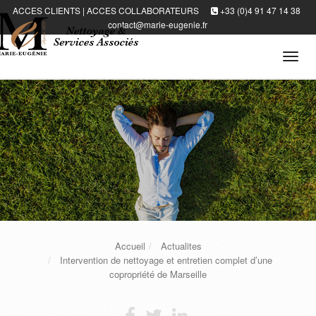
ACCES CLIENTS
|
ACCES COLLABORATEURS
+33 (0)4 91 47 14 38
contact@marie-eugenie.fr
Tog
navi
Accueil
Actualites
Intervention de nettoyage et entretien complet d’une
copropriété de Marseille